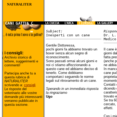
NATURALITER
Subject:
Rispon
Inesperti con un cane
Dr. L.
Medico
Gentile Dottoressa,
pochi giorni fa abbiamo trovato un
Il cane è
i consigli:
boxer senza alcun segno di
giorni da
riconoscimento.
fatta pre
Archivio storico di
Sono passati ormai alcuni giorni e
(anche p
lettere, suggerimenti e
noi ci stiamo affezzionando a
ne abbia 
commenti!
questo cane ed abbiamo deciso di
In manca
tenerlo. Come dobbiamo
cane può
Partecipa anche tu a
comportarci seguendo le norme
proprieta
questa rubrica di
legali sul ritrovamento di un cane.
momento
NATURALITER
Contatti 
scrivendo a:
consigli
dicendo 
Sperando in un immediata risposta
Le risposte del
caratteri
la ringraziamo
veterinario alle vostre
trovato e
Ugo
domande più interessanti
Se tra 6
verranno pubblicate in
cercato, 
questa sezione.
effetti.
Con i mig