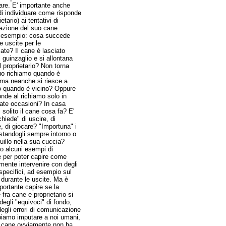
re. E' importante anche
di individuare come risponde
ietario) ai tentativi di
zione del suo cane.
 esempio: cosa succede
e uscite per le
ate? Il cane è lasciato
l guinzaglio e si allontana
l proprietario? Non torna
uo richiamo quando è
 ma neanche si riesce a
o quando è vicino? Oppure
onde al richiamo solo in
ate occasioni? In casa
 solito il cane cosa fa? E'
chiede" di uscire, di
, di giocare? "Importuna" i
 standogli sempre intorno o
uillo nella sua cuccia?
o alcuni esempi di
per poter capire come
mente intervenire con degli
 specifici, ad esempio sul
 durante le uscite. Ma è
portante capire se la
 fra cane e proprietario si
degli "equivoci" di fondo,
degli errori di comunicazione
iamo imputare a noi umani,
l cane ovviamente non ha