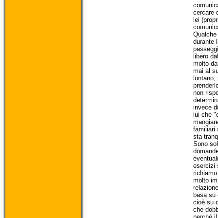
comunica
cercare 
lei (propr
comunica
Qualche
durante l
passeggi
libero da
molto da
mai al s
lontano,
prenderl
non risp
determin
invece di
lui che "
mangiare
familiari
sta tranq
Sono sol
domande 
eventual
esercizi
richiamo
molto im
relazione
basa su 
cioè su 
che dobb
perché i