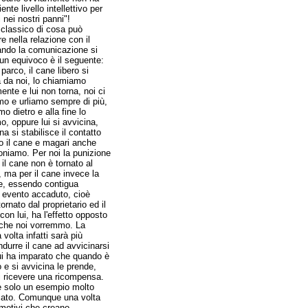
iente livello intellettivo per
 nei nostri panni"!
classico di cosa può
e nella relazione con il
ndo la comunicazione si
un equivoco è il seguente:
parco, il cane libero si
a da noi, lo chiamiamo
ente e lui non torna, noi ci
mo e urliamo sempre di più,
mo dietro e alla fine lo
o, oppure lui si avvicina,
 si stabilisce il contatto
o il cane e magari anche
uoniamo. Per noi la punizione
il cane non è tornato al
, ma per il cane invece la
e, essendo contigua
mo evento accaduto, cioè
tornato dal proprietario ed il
con lui, ha l'effetto opposto
 che noi vorremmo. La
volta infatti sarà più
 indurre il cane ad avvicinarsi
ui ha imparato che quando è
 e si avvicina le prende,
i ricevere una ricompensa.
 solo un esempio molto
cato. Comunque una volta
i motivi che creano