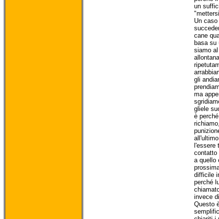
un suffic
"mettersi
Un caso 
succeder
cane qua
basa su 
siamo al 
allontan
ripetutam
arrabbia
gli andia
prendiam
ma appena
sgridiam
gliele s
è perché 
richiamo
punizion
all'ulti
l'essere 
contatto 
a quello
prossima 
difficile
perché l
chiamato
invece d
Questo è
semplifi
chiariti 