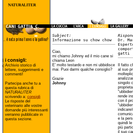
NATURALITER
Subject:
Rispon
Informazione su chow chow
Dr. Ma
Espert
compor
Ciao,
gatti
mi chiamo Johnny ed il mio cane si
i consigli:
chiama Leon
E' molto testardo e non mi ubbidisce
Il fatto
Archivio storico di
mai. Puoi darmi qualche consiglio?
al suo pr
lettere, suggerimenti e
moltepli
commenti!
analizzar
Grazie
singolo 
Johnny
Partecipa anche tu a
propriet
questa rubrica di
"ubbidie
NATURALITER
rende ins
scrivendo a:
consigli
con il pr
Le risposte del
"ubbidien
veterinario alle vostre
indicare/
domande più interessanti
comunica
verranno pubblicate in
e la per
questa sezione.
quindi le
più parti
il suo c