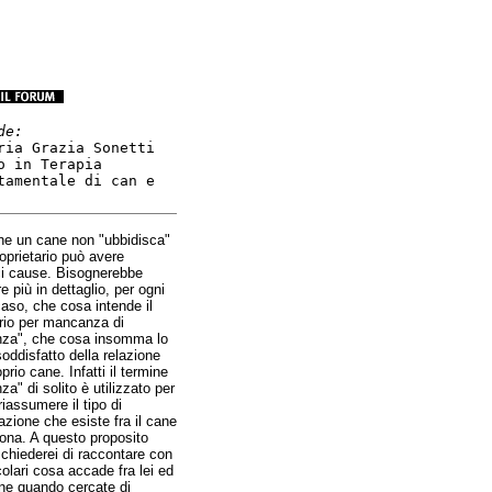
de:
ria Grazia Sonetti
o in Terapia
tamentale di can e
 che un cane non "ubbidisca"
oprietario può avere
ci cause. Bisognerebbe
e più in dettaglio, per ogni
caso, che cosa intende il
ario per mancanza di
nza", che cosa insomma lo
oddisfatto della relazione
oprio cane. Infatti il termine
za" di solito è utilizzato per
riassumere il tipo di
zione che esiste fra il cane
sona. A questo proposito
 chiederei di raccontare con
colari cosa accade fra lei ed
ane quando cercate di