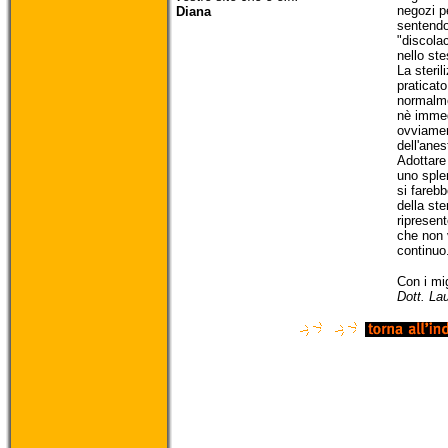
negozi pe
Diana
sentendo 
"discolac
nello st
La steril
praticat
normalme
nè immed
ovviamen
dell'anes
Adottare
uno sple
si fareb
della ste
ripresen
che non v
continuo
Con i mig
Dott. La