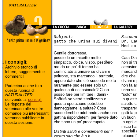
NATURALITER
Subject:
Rispon
gatto che urina sui divani
Dr. La
Medico
Gentile dottoressa,
possiedo un micetto molto
Cara Dia
i consigli:
simpatico, dolce, vispo, pestifero
non si tr
ma da un po' di tempo ha
occasion
Archivio storico di
cominciato a urinare su divani e
marcando 
lettere, suggerimenti e
poltrone, sta marcando il territorio,
dire che 
commenti!
oppure dato che ciò succede molto
divani e 
raramente può essere solo un
non fa an
Partecipa anche tu a
qualcosa di occasionale? Cosa
urina su
questa rubrica di
posso fare per limitare i danni?
"solo" un
NATURALITER
Soffrirà se verrà sterilizzato e
In questo
scrivendo a:
consigli
questa operazione potrebbe
salotto c
Le risposte del
danneggiarne la salute? Cosa
trasparen
veterinario alle vostre
succederebbe adottando anche una
gatti la 
domande più interessanti
gattina rispondetemi per favore dato
un buon 
verranno pubblicate in
che sono un po' preoccupata.
In ogni c
questa sezione.
micio ha 
speciali
Distinti saluti e complimenti per il
tolgono l
vostro sito che è o.k.