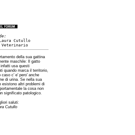
de:
Laura Cutullo
 Veterinario
rtamento della sua gattina
mente maschile: Il gatto
infatti usa questi
i quando marca il territorio,
 caso c' e' pero' anche
ne di urina. Se nella sua
 esistono altri problemi di
portamentale la cosa non
n significato patologico.
liori saluti:
ura Cutullo