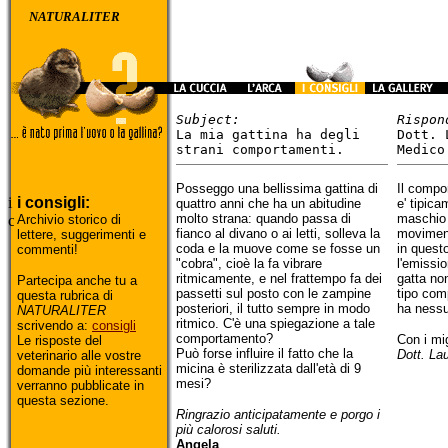
NATURALITER
Subject:
Rispon
La mia gattina ha degli
Dott. 
strani comportamenti.
Medico
Posseggo una bellissima gattina di
Il compo
i consigli:
quattro anni che ha un abitudine
e' tipica
molto strana: quando passa di
maschio 
Archivio storico di
fianco al divano o ai letti, solleva la
moviment
lettere, suggerimenti e
coda e la muove come se fosse un
in questo
commenti!
"cobra", cioè la fa vibrare
l'emissio
ritmicamente, e nel frattempo fa dei
gatta non
Partecipa anche tu a
passetti sul posto con le zampine
tipo com
questa rubrica di
posteriori, il tutto sempre in modo
ha nessu
NATURALITER
ritmico. C'è una spiegazione a tale
scrivendo a:
consigli
comportamento?
Con i mig
Le risposte del
Può forse influire il fatto che la
Dott. La
veterinario alle vostre
micina è sterilizzata dall'età di 9
domande più interessanti
mesi?
verranno pubblicate in
questa sezione.
Ringrazio anticipatamente e porgo i
più calorosi saluti.
Angela