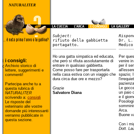
NATURALITER
Subject:
Rispon
rifiuto della gabbietta
Dr. L.
portagatto.
Medico
Ho una gatta simpatica ed educata,
Per ques
i consigli:
che però si rifiuta assolutamente di
venire in
entrare in qualsiasi gabbietta.
per il s
Archivio storico di
Come posso fare per trasportarla
all'esser
lettere, suggerimenti e
nella casa estiva con un viaggio che
spazio;
commenti!
dura circa due ore e mezzo?
l'irrequ
pazienza
Partecipa anche tu a
Le gocce
Grazie
questa rubrica di
un paio d
Salvatore Diana
NATURALITER
e il gior
scrivendo a:
consigli
Posologi
Le risposte del
somminis
veterinario alle vostre
Arca.
domande più interessanti
Buone v
verranno pubblicate in
questa sezione.
Con i mig
Dott. La