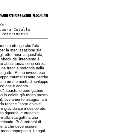
de:
Laura Cutullo
 Veterinario
mente ritengo che l'età
per la sterilizzazione sia
gli otto mesi: a quest'età,
lo shock dell'intervento è
to abbastanza bene senza
una traccia profonda nella
el gatto. Prima invece può
roppo traumatizzante perchè
ica in un momento di sviluppo
ico che è ancora
vo". Esistono però gattine
o in calore già molto presto
i), ovviamente bisogna fare
da tenerle "sotto chiave"
are gravidanze indesiderate.
to riguarda le orecchie:
re alla sua gattina una
terinaria. Può trattarsi di
 seria che deve essere
n modo appropriato. In ogni