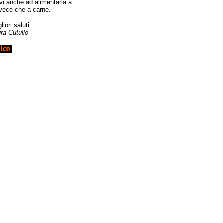
vi anche ad alimentarla a
vece che a carne.
liori saluti:
ura Cutullo