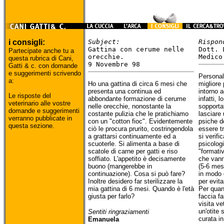
i consigli:
Subject:
Rispon
Gattina con cerume nelle
Dott. 
Partecipate anche tu a
orecchie.
Medico
questa rubrica di Cani,
9 Novembre 98
Gatti & c. con domande
e suggerimenti scrivendo
Personal
a:
Ho una gattina di circa 6 mesi che
migliore 
presenta una continua ed
intorno a
Le risposte del
abbondante formazione di cerume
infatti, 
veterinario alle vostre
nelle orecchie, nonostante la
sopporta
domande e suggerimenti
costante pulizia che le pratichiamo
lasciare 
verranno pubblicate in
con un "cotton fioc". Evidentemente
psiche d
questa sezione.
ciò le procura prurito, costringendola
essere t
a grattarsi continuamente ed a
si verif
scuoterle. Si alimenta a base di
psicolog
scatole di carne per gatti e riso
"formati
soffiato. L'appetito è decisamente
che vann
buono (mangerebbe in
(5-6 mes
continuazione). Cosa si può fare?
in modo 
Inoltre desidero far sterilizzare la
per evit
mia gattina di 6 mesi. Quando è l'età
Per quan
giusta per farlo?
faccia fa
visita ve
un'otite
Sentiti ringraziamenti
curata i
Emanuela