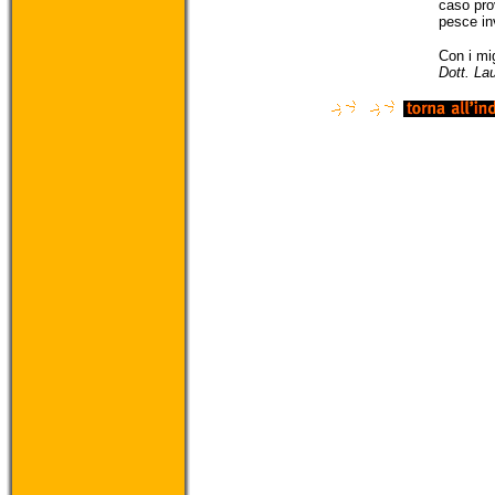
caso pro
pesce in
Con i mig
Dott. La