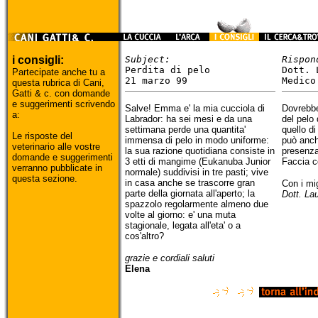
i consigli:
Subject:
Rispon
Perdita di pelo
Dott. 
Partecipate anche tu a
21 marzo 99
Medico
questa rubrica di Cani,
Gatti & c. con domande
e suggerimenti scrivendo
Salve! Emma e' la mia cucciola di
Dovrebbe
a:
Labrador: ha sei mesi e da una
del pelo 
settimana perde una quantita'
quello di
Le risposte del
immensa di pelo in modo uniforme:
può anch
veterinario alle vostre
la sua razione quotidiana consiste in
presenza 
domande e suggerimenti
3 etti di mangime (Eukanuba Junior
Faccia c
verranno pubblicate in
normale) suddivisi in tre pasti; vive
questa sezione.
in casa anche se trascorre gran
Con i mig
parte della giornata all'aperto; la
Dott. La
spazzolo regolarmente almeno due
volte al giorno: e' una muta
stagionale, legata all'eta' o a
cos'altro?
grazie e cordiali saluti
Elena