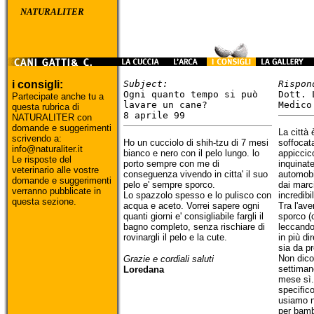
NATURALITER
i consigli:
Subject:
Rispon
Ogni quanto tempo si può
Dott. 
Partecipate anche tu a
lavare un cane?
Medico
questa rubrica di
8 aprile 99
NATURALITER con
domande e suggerimenti
La città
scrivendo a:
Ho un cucciolo di shih-tzu di 7 mesi
soffocat
info@naturaliter.it
bianco e nero con il pelo lungo. lo
appiccic
Le risposte del
porto sempre con me di
inquinate
veterinario alle vostre
conseguenza vivendo in citta' il suo
automobil
domande e suggerimenti
pelo e' sempre sporco.
dai marc
verranno pubblicate in
Lo spazzolo spesso e lo pulisco con
incredibi
questa sezione.
acqua e aceto. Vorrei sapere ogni
Tra l'av
quanti giorni e' consigliabile fargli il
sporco (c
bagno completo, senza rischiare di
leccandos
rovinargli il pelo e la cute.
in più d
sia da pr
Non dico 
Grazie e cordiali saluti
settiman
Loredana
mese sì.
specific
usiamo n
per bamb