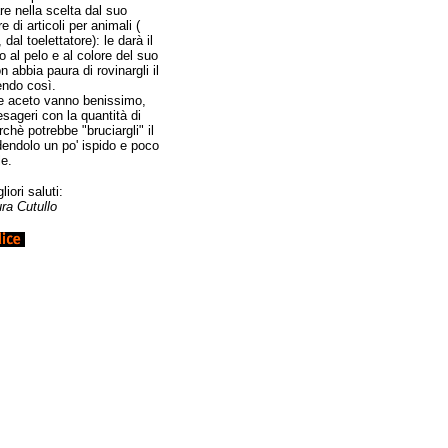
re nella scelta dal suo
re di articoli per animali (
 dal toelettatore): le darà il
o al pelo e al colore del suo
 abbia paura di rovinargli il
endo così.
e aceto vanno benissimo,
sageri con la quantità di
chè potrebbe "bruciargli" il
dendolo un po' ispido e poco
le.
liori saluti:
ura Cutullo