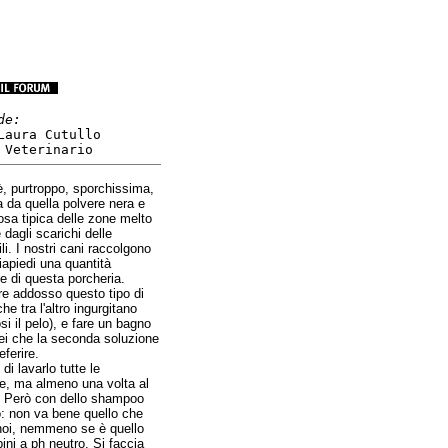
de:
Laura Cutullo
 Veterinario
 è, purtroppo, sporchissima,
a da quella polvere nera e
osa tipica delle zone melto
 dagli scarichi delle
i. I nostri cani raccolgono
iapiedi una quantità
le di questa porcheria.
ere addosso questo tipo di
he tra l'altro ingurgitano
i il pelo), e fare un bagno
irei che la seconda soluzione
eferire.
di lavarlo tutte le
e, ma almeno una volta al
 Però con dello shampoo
o: non va bene quello che
oi, nemmeno se è quello
ini a ph neutro. Si faccia