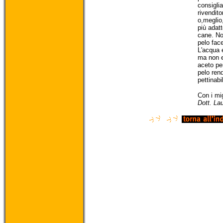
consiglia
rivendito
o,meglio,
più adatt
cane. Non
pelo fac
L'acqua 
ma non e
aceto per
pelo ren
pettinabi
Con i mig
Dott. La