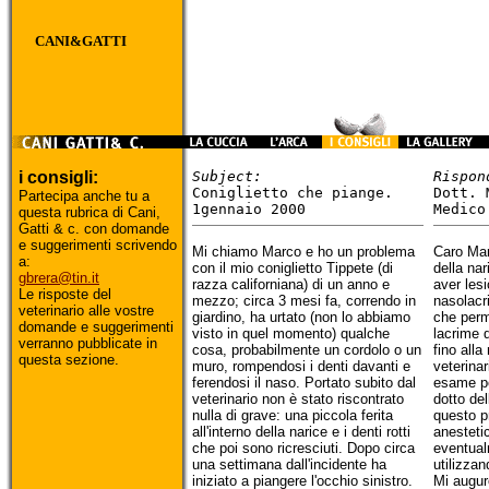
CANI&GATTI
i consigli:
Subject:
Rispon
Coniglietto che piange.
Dott. 
Partecipa anche tu a
1gennaio 2000
Medico
questa rubrica di Cani,
Gatti & c. con domande
e suggerimenti scrivendo
Mi chiamo Marco e ho un problema
Caro Marc
a:
con il mio coniglietto Tippete (di
della nar
gbrera@tin.it
razza californiana) di un anno e
aver lesi
Le risposte del
mezzo; circa 3 mesi fa, correndo in
nasolacr
veterinario alle vostre
giardino, ha urtato (non lo abbiamo
che perm
domande e suggerimenti
visto in quel momento) qualche
lacrime d
verranno pubblicate in
cosa, probabilmente un cordolo o un
fino alla 
questa sezione.
muro, rompendosi i denti davanti e
veterinar
ferendosi il naso. Portato subito dal
esame pe
veterinario non è stato riscontrato
dotto del
nulla di grave: una piccola ferita
questo p
all'interno della narice e i denti rotti
anesteti
che poi sono ricresciuti. Dopo circa
eventual
una settimana dall'incidente ha
utilizzan
iniziato a piangere l'occhio sinistro.
Mi augur